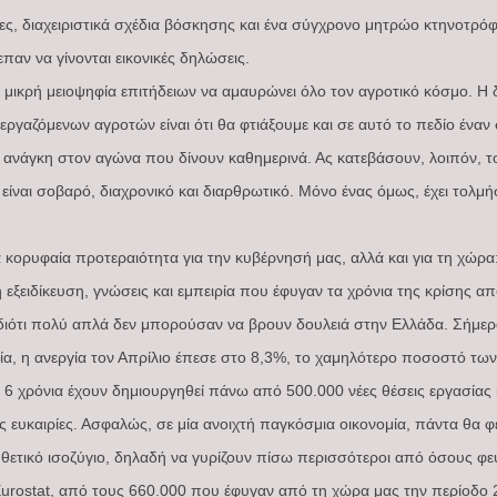
ες, διαχειριστικά σχέδια βόσκησης και ένα σύγχρονο μητρώο κτηνοτρόφ
παν να γίνονται εικονικές δηλώσεις.
 μικρή μειοψηφία επιτήδειων να αμαυρώνει όλο τον αγροτικό κόσμο. Η
εργαζόμενων αγροτών είναι ότι θα φτιάξουμε και σε αυτό το πεδίο ένα
 ανάγκη στον αγώνα που δίνουν καθημερινά. Ας κατεβάσουν, λοιπόν, το
ίναι σοβαρό, διαχρονικό και διαρθρωτικό. Μόνο ένας όμως, έχει τολμήσε
α κορυφαία προτεραιότητα για την κυβέρνησή μας, αλλά και για τη χώ
εξειδίκευση, γνώσεις και εμπειρία που έφυγαν τα χρόνια της κρίσης α
 διότι πολύ απλά δεν μπορούσαν να βρουν δουλειά στην Ελλάδα. Σήμερα,
α, η ανεργία τον Απρίλιο έπεσε στο 8,3%, το χαμηλότερο ποσοστό των
6 χρόνια έχουν δημιουργηθεί πάνω από 500.000 νέες θέσεις εργασίας κ
ς ευκαιρίες. Ασφαλώς, σε μία ανοιχτή παγκόσμια οικονομία, πάντα θα 
ε θετικό ισοζύγιο, δηλαδή να γυρίζουν πίσω περισσότεροι από όσους φ
Eurostat, από τους 660.000 που έφυγαν από τη χώρα μας την περίοδο 