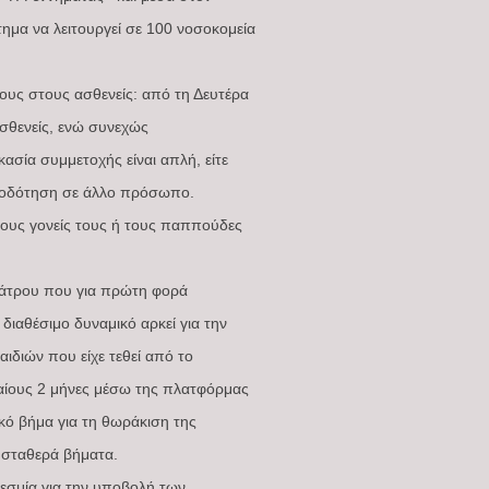
τημα να λειτουργεί σε 100 νοσοκομεία
υς στους ασθενείς: από τη Δευτέρα
ασθενείς, ενώ συνεχώς
ασία συμμετοχής είναι απλή, είτε
υσιοδότηση σε άλλο πρόσωπο.
τους γονείς τους ή τους παππούδες
διάτρου που για πρώτη φορά
διαθέσιμο δυναμικό αρκεί για την
διών που είχε τεθεί από το
ταίους 2 μήνες μέσω της πλατφόρμας
ικό βήμα για τη θωράκιση της
 σταθερά βήματα.
θεσμία για την υποβολή των