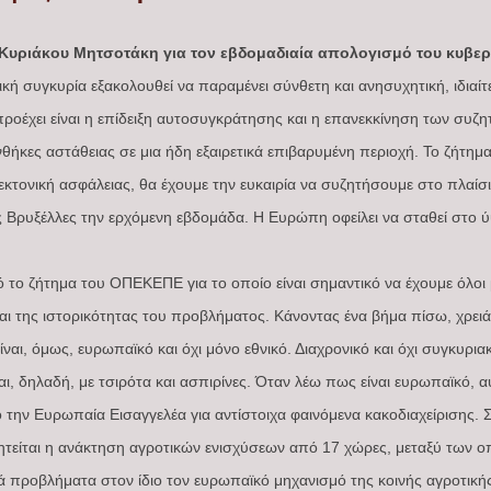
υριάκου Μητσοτάκη για τον εβδομαδιαία απολογισμό του κυβερ
κή συγκυρία εξακολουθεί να παραμένει σύνθετη και ανησυχητική, ιδιαί
οέχει είναι η επίδειξη αυτοσυγκράτησης και η επανεκκίνηση των συζ
θήκες αστάθειας σε μια ήδη εξαιρετικά επιβαρυμένη περιοχή. Το ζήτημ
εκτονική ασφάλειας, θα έχουμε την ευκαιρία να συζητήσουμε στο πλαί
ς Βρυξέλλες την ερχόμενη εβδομάδα. Η Ευρώπη οφείλει να σταθεί στο
το ζήτημα του ΟΠΕΚΕΠΕ για το οποίο είναι σημαντικό να έχουμε όλοι
ι της ιστορικότητας του προβλήματος. Κάνοντας ένα βήμα πίσω, χρειάζ
ναι, όμως, ευρωπαϊκό και όχι μόνο εθνικό. Διαχρονικό και όχι συγκυρια
ται, δηλαδή, με τσιρότα και ασπιρίνες. Όταν λέω πως είναι ευρωπαϊκό, 
 την Ευρωπαία Εισαγγελέα για αντίστοιχα φαινόμενα κακοδιαχείρισης
τείται η ανάκτηση αγροτικών ενισχύσεων από 17 χώρες, μεταξύ των ο
 προβλήματα στον ίδιο τον ευρωπαϊκό μηχανισμό της κοινής αγροτικής