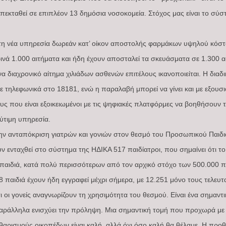
επεκταθεί σε επιπλέον 13 δημόσια νοσοκομεία. Στόχος μας είναι το σύσ
η νέα υπηρεσία δωρεάν κατ’ οίκον αποστολής φαρμάκων υψηλού κόστο
ινά 1.000 αιτήματα και ήδη έχουν αποσταλεί τα σκευάσματα σε 1.300 
 διαχρονικό αίτημα χιλιάδων ασθενών επιτέλους ικανοποιείται. Η διαδικ
ε τηλεφωνικά στο 18181, ενώ η παραλαβή μπορεί να γίνει και με εξο
ς που είναι εξοικειωμένοι με τις ψηφιακές πλατφόρμες να βοηθήσουν 
ύτιμη υπηρεσία.
 την ανταπόκριση γιατρών και γονιών στον θεσμό του Προσωπικού Παι
 ενταχθεί στο σύστημα της ΗΔΙΚΑ 517 παιδίατροι, που σημαίνει ότι το 
ιδιά, κατά πολύ περισσότερων από τον αρχικό στόχο των 500.000 παι
 παιδιά έχουν ήδη εγγραφεί μέχρι σήμερα, με 12.251 μόνο τους τελευ
ότι οι γονείς αναγνωρίζουν τη χρησιμότητα του θεσμού. Είναι ένα σημαντ
παράλληλα ενισχύει την πρόληψη. Μια σημαντική τομή που προχωρά με
αθαρισμούς οικοπέδων είναι καλή, αλλά όχι όσο καλή θα θέλαμε. Η προ