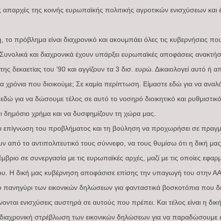
ις απαρχές της κοινής ευρωπαϊκής πολιτικής αγροτικών ενισχύσεων και 
 το πρόβλημα είναι διαχρονικό και ακουμπάει όλες τις κυβερνήσεις που 
. Συνολικά και διαχρονικά έχουν υπάρξει ευρωπαϊκές αποφάσεις ανακτή
της δεκαετίας του ’90 και αγγίζουν τα 3 δισ. ευρώ. Δικαιολογεί αυτό ή α
α χρόνια που διοικούμε; Σε καμία περίπτωση. Είμαστε εδώ για να αναλ
εδώ για να δώσουμε τέλος σε αυτό το νοσηρό διοικητικό και ρυθμιστικ
ι δημόσιο χρήμα και να δυσφημίζουν τη χώρα μας.
ι επίγνωση του προβλήματος και τη βούληση να προχωρήσει σε πραγματ
ν από το αντιπολιτευτικό τους σύννεφο, να τους θυμίσω ότι η δική μα
ιο σε συνεργασία με τις ευρωπαϊκές αρχές, μαζί με τις οποίες εφαρ
του. Η δική μας κυβέρνηση αποφάσισε επίσης την υπαγωγή του στην Α
το πανηγύρι των εικονικών δηλώσεων για φανταστικά βοσκοτόπια που δε
νονται ενισχύσεις αυστηρά σε αυτούς που πρέπει. Και τέλος είναι η δι
η διαχρονική στρέβλωση των εικονικών δηλώσεων για να παραδώσουμε ε