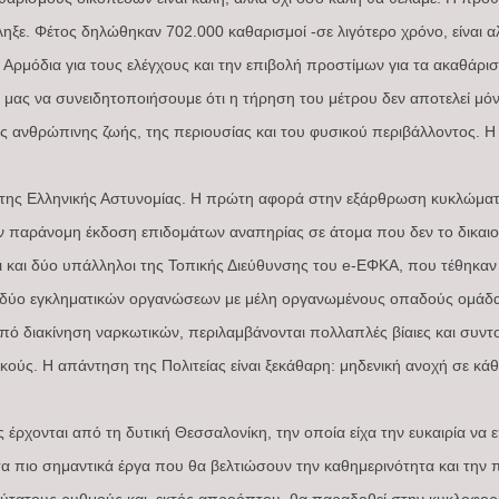
ξε. Φέτος δηλώθηκαν 702.000 καθαρισμοί -σε λιγότερο χρόνο, είναι αλ
. Αρμόδια για τους ελέγχους και την επιβολή προστίμων για τα ακαθάρισ
 μας να συνειδητοποιήσουμε ότι η τήρηση του μέτρου δεν αποτελεί μό
 ανθρώπινης ζωής, της περιουσίας και του φυσικού περιβάλλοντος. Η π
 της Ελληνικής Αστυνομίας. Η πρώτη αφορά στην εξάρθρωση κυκλώματο
ν παράνομη έκδοση επιδομάτων αναπηρίας σε άτομα που δεν το δικαιού
ι και δύο υπάλληλοι της Τοπικής Διεύθυνσης του e-ΕΦΚΑ, που τέθηκα
 δύο εγκληματικών οργανώσεων με μέλη οργανωμένους οπαδούς ομάδα
 από διακίνηση ναρκωτικών, περιλαμβάνονται πολλαπλές βίαιες και συντ
κούς. Η απάντηση της Πολιτείας είναι ξεκάθαρη: μηδενική ανοχή σε κ
έρχονται από τη δυτική Θεσσαλονίκη, την οποία είχα την ευκαιρία να
α πιο σημαντικά έργα που θα βελτιώσουν την καθημερινότητα και την 