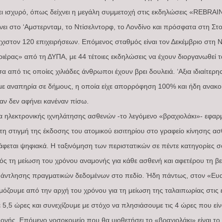
νει ισχυρό, όπως δείχνει η μεγάλη συμμετοχή στις εκδηλώσεις «REBR
ίνει στο ‘Αμστερνταμ, το Ντίσελντορφ, το Λονδίνο και πρόσφατα στη Σ
χιστον 120 επιχειρήσεων. Επόμενος σταθμός είναι τον Δεκέμβριο στη 
ριέρας» από τη ΔΥΠΑ, με 44 τέτοιες εκδηλώσεις να έχουν διοργανωθεί τ
α από τις οποίες χιλιάδες άνθρωποι έχουν βρει δουλειά. ‘Αξια ιδιαίτερη
ε αναπηρία σε δήμους, η οποία είχε απορρόφηση 100% και ήδη ανακοι
όταν δεν αφήνει κανέναν πίσω.
 ηλεκτρονικής ιχνηλάτησης ασθενών -το λεγόμενο «βραχιολάκι»- εφαρμό
 τη στιγμή της έκδοσης του ατομικού εισιτηρίου στο γραφείο κίνησης 
άφεται ψηφιακά. Η ταξινόμηση των περιστατικών σε πέντε κατηγορίες
ός τη μείωση του χρόνου αναμονής για κάθε ασθενή και αφετέρου τη 
 άντλησης πραγματικών δεδομένων στο πεδίο. Ήδη πάντως, στον «Ευαγ
μόζουμε από την αρχή του χρόνου για τη μείωση της ταλαιπωρίας στις 
 5,5 ώρες και συνεχίζουμε με στόχο να πλησιάσουμε τις 4 ώρες που είν
νής. Επόμενο νοσοκομείο που θα υιοθετήσει το «βραχιολάκι» είναι το 